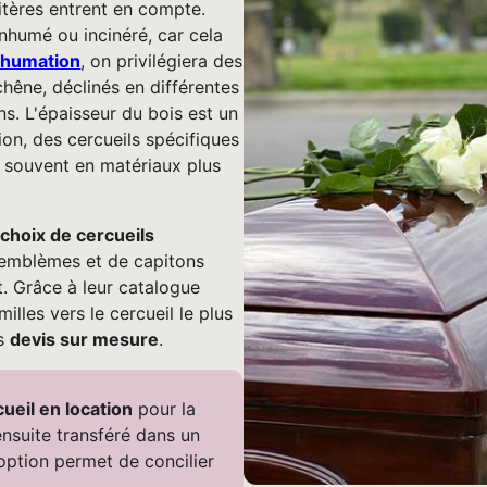
critères entrent en compte.
 inhumé ou incinéré, car cela
nhumation
, on privilégiera des
hêne, déclinés en différentes
ns. L'épaisseur du bois est un
ion, des cercueils spécifiques
 souvent en matériaux plus
 choix de cercueils
'emblèmes et de capitons
. Grâce à leur catalogue
milles vers le cercueil le plus
es
devis sur mesure
.
cueil en location
pour la
ensuite transféré dans un
 option permet de concilier