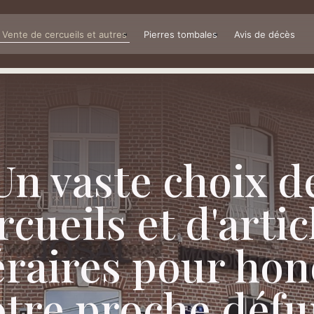
Vente de cercueils et autres
Pierres tombales
Avis de décès
Un vaste choix d
rcueils et d'artic
éraires pour hon
otre proche défu