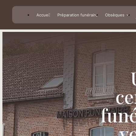
Panneau de gestion des cookies
Accueil
Préparation funéraire
Obsèques
ce
fun
v